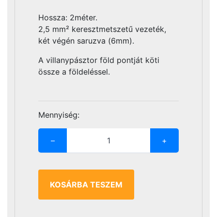
Hossza: 2méter.
2,5 mm² keresztmetszetű vezeték,
két végén saruzva (6mm).
A villanypásztor föld pontját köti
össze a földeléssel.
Mennyiség:
–
1
+